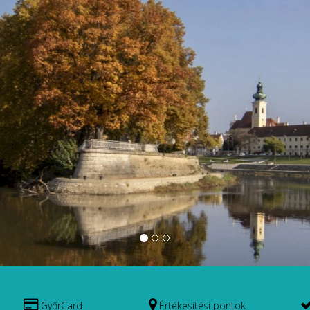
GyőrCard
Értékesítési pontok