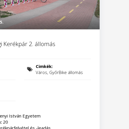
5.
i Kerékpár 2. állomás
Cimkék:
Város, GyőrBike állomás
enyi István Egyetem
a:
20
rékpárfelvétel és -leadás