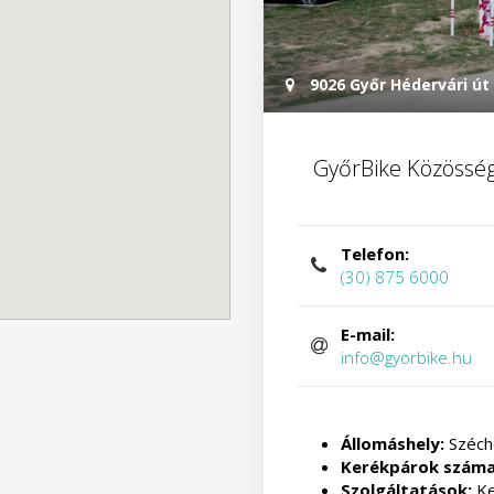
9026 Győr Hédervári út 
GyőrBike Közösség
Telefon:
(30) 875 6000
E-mail:
info@gyorbike.hu
Állomáshely:
Széch
Kerékpárok szám
Szolgáltatások:
Ke