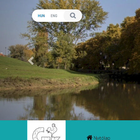
Előző
Nyitólap