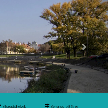
Következő
Elfogadóhelyek
Belvárosi séták és