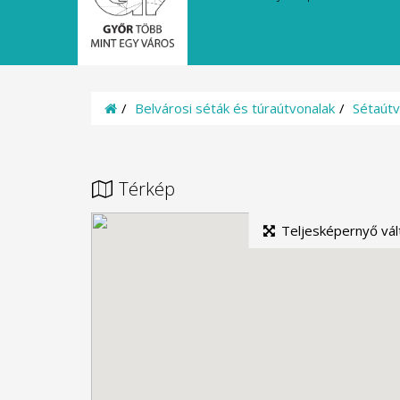
Belvárosi séták és túraútvonalak
Sétaútv
Kezdőoldal
Térkép
Teljesképernyő vál