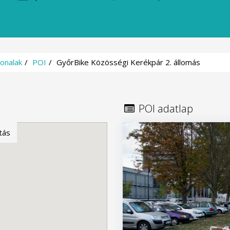
onalak
POI
GyőrBike Közösségi Kerékpár 2. állomás
POI adatlap
tás