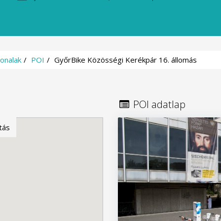
onalak
POI
GyőrBike Közösségi Kerékpár 16. állomás
POI adatlap
tás