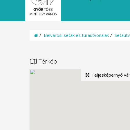
Belvárosi séták és túraútvonalak
Sétaútv
Kezdőoldal
Térkép
Teljesképernyő vál