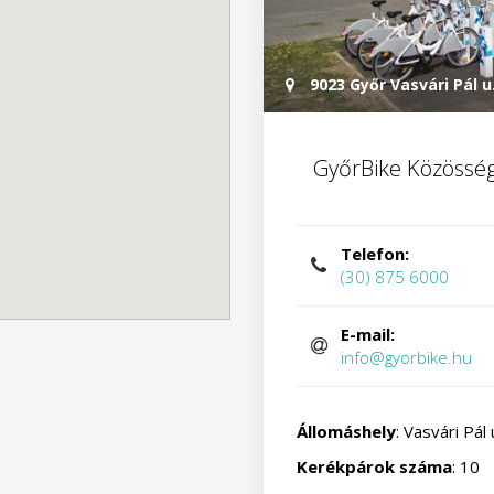
9023 Győr Vasvári Pál u.
GyőrBike Közösség
Telefon:
(30) 875 6000
E-mail:
info@gyorbike.hu
Állomáshely
: Vasvári Pál
Kerékpárok száma
: 10