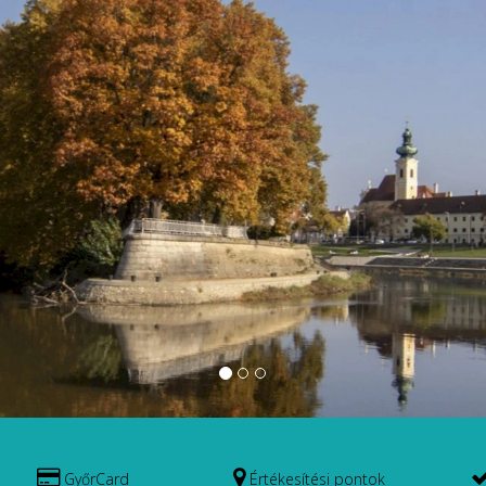
GyőrCard
Értékesítési pontok