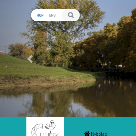
Előző
Nyitólap