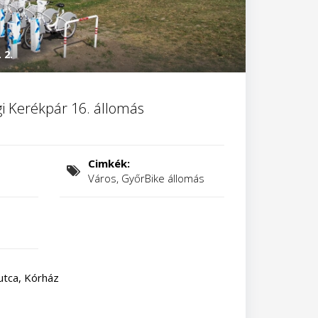
 2.
i Kerékpár 16. állomás
Cimkék:
Város, GyőrBike állomás
 utca, Kórház